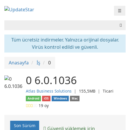
☰
Tüm ücretsiz indirmeler. Yalnızca orijinal dosyalar.
Virüs kontrol edildi ve güvenli.
Anasayfa
İş
0
0 6.0.1036
Atlas Business Solutions
❘
155,5MB
❘
Ticari
Android
iOS
Windows
Mac
19
oy
Son Sürüm
Güvenli yüklemek için