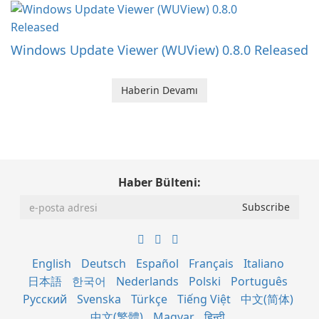
Windows Update Viewer (WUView) 0.8.0 Released
Haberin Devamı
Haber Bülteni:
English
Deutsch
Español
Français
Italiano
日本語
한국어
Nederlands
Polski
Português
Русский
Svenska
Türkçe
Tiếng Việt
中文(简体)
中文(繁體)
Magyar
हिन्दी