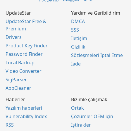
UpdateStar
Yardım ve Geribildirim
UpdateStar Free &
DMCA
Premium
SSS
Drivers
İletişim
Product Key Finder
Gizlilik
Password Finder
Sözleşmeleri İptal Etme
Local Backup
İade
Video Converter
SigParser
AppCleaner
Haberler
Bizimle çalışmak
Yazılım haberleri
Ortak
Vulnerability Index
Çözümler OEM için
RSS
İştirakler