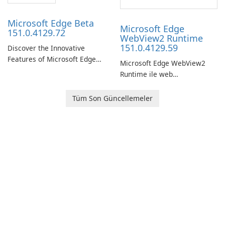
Microsoft Edge Beta
Microsoft Edge
151.0.4129.72
WebView2 Runtime
151.0.4129.59
Discover the Innovative
Features of Microsoft Edge
Microsoft Edge WebView2
Beta: The Future of Web
Runtime ile web
Browsing Microsoft Edge
uygulamanızı geliştirin!
Beta, developed by Microsoft
Tüm Son Güncellemeler
Corporation, is shaping the
landscape of modern web
browsers with its cutting-
edge features and seamless
user …