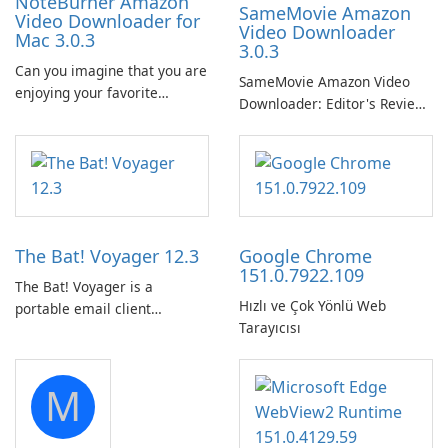
NoteBurner Amazon
SameMovie Amazon
Video Downloader for
Video Downloader
Mac 3.0.3
3.0.3
Can you imagine that you are
SameMovie Amazon Video
enjoying your favorite
Downloader: Editor's Review
Amazon movies or TV shows
SameMovie Amazon Video
lying on the beach, camping
Downloader is a desktop
in the woods or even during
utility for saving Amazon
your long commute to work
Prime Video titles and other
by subway?
Amazon web-player content
to local drives in MP4 or MKV.
The Bat! Voyager 12.3
Google Chrome
151.0.7922.109
The Bat! Voyager is a
Hızlı ve Çok Yönlü Web
portable email client
Tarayıcısı
software which you can
launch from any USB or
portable media on any
M
computer running Microsoft
Windows.