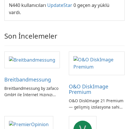
N440 kullanıcıları
UpdateStar
0 geçen ay yüklü
vardı.
Son İncelemeler
Breitbandmessung
O&O DiskImage
Breitbandmessung by zafaco
Premium
GmbH ile İnternet Hızınızı
O&O DiskImage 21 Premium
Kontrol Edin!
— gelişmiş izolasyona sahip
güçlü, Alman yapımı tam
sistem yedekleme